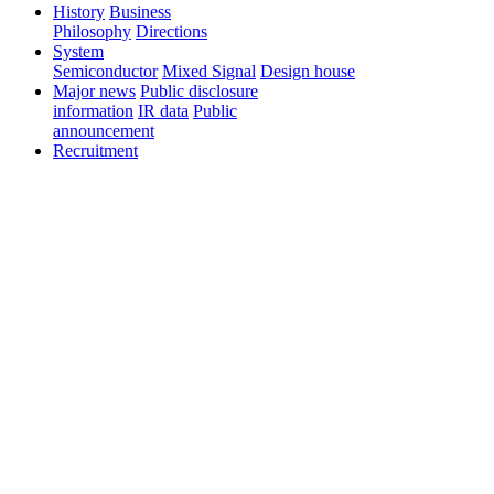
History
Business
Philosophy
Directions
System
Semiconductor
Mixed Signal
Design house
Major news
Public disclosure
information
IR data
Public
announcement
Recruitment