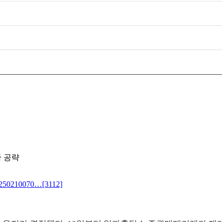
중 공략
=20250210070…
[3112]