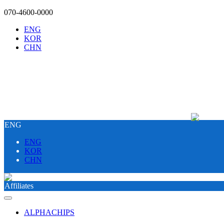
070-4600-0000
ENG
KOR
CHN
ENG
DS Divisi
ENG
KOR
CHN
Affiliates
ALPHACHIPS