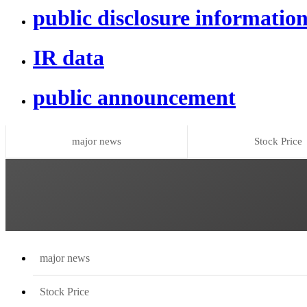
public disclosure informatio
IR data
public announcement
major news
Stock Price
major news
Stock Price