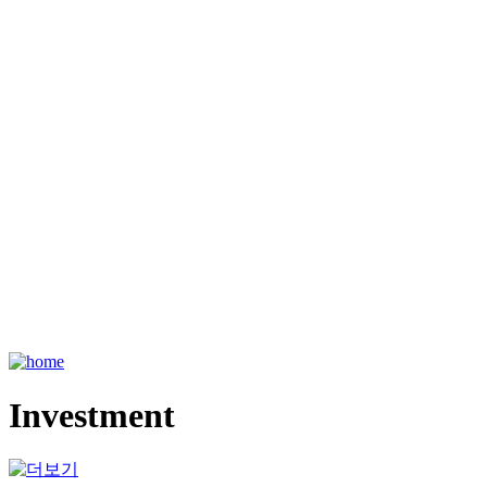
Investment
A small hidden champion that
makes efforts for employee and
customer satisfaction through innovative
technology and continuous challenges
Investment