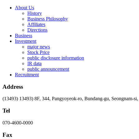
About Us
History
Business Philosophy
Affiliates
Directions
Business
Investment
major news
Stock Price
public disclosure information
IR data
public announcement
Recruitment
Address
(13493) 13493) 8F, 344, Pangyoyeok-ro, Bundang-gu, Seongnam-si
Tel
070-4600-0000
Fax