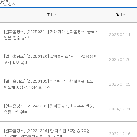
알파칩스
Title
Date
[알파홀딩스]
[20250211] 거래 재개 알파홀딩스, '중국·
2025.02.11
일본' 집중 공략
[알파홀딩스]
[20250120] 알파홀딩스 "AI·HPC 응용처
2025.01.20
고객 확보 목표"
[알파홀딩스]
[20250105] 비주력 정리한 알파홀딩스,
2025.01.05
반도체 중심 경영정상화 추진
[알파홀딩스]
[20241231] 알파홀딩스, 최대주주 변경...
2024.12.31
유증 납입 완료
[알파홀딩스]
[20221216] 한 때 직원 80명 중 70명
2022.12.16