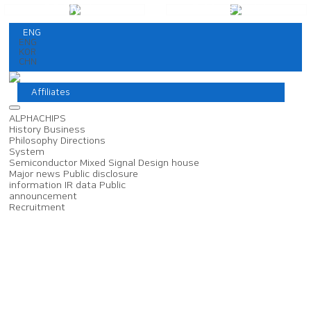
DS Division
Fabless Division
ENG
ENG
KOR
CHN
Affiliates
ALPHACHIPS
History
Business
Philosophy
Directions
System
Semiconductor
Mixed Signal
Design house
Major news
Public disclosure
information
IR data
Public
announcement
Recruitment