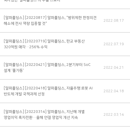
퇴사했던 '알파홀딩스’의 부활 스토리
[알파홀딩스]
[20220817] 알파홀딩스, "범위제한 한정의견
2022.08.17
해소에 전사 역량 집중할 것"
[알파홀딩스]
[20220719] 알파홀딩스, 판교 부동산
2022.07.19
320억원 매각…256% 수익
[알파홀딩스]
[20220421] 알파홀딩스, 2분기부터 SoC
2022.04.21
설계 '풀가동'
[알파홀딩스]
[20220418] 알파홀딩스, 자율주행 로봇 AI
2022.04.18
반도체 개발 국책과제 선정
[알파홀딩스]
[20220314] 알파홀딩스, 지난해 개별
2022.03.14
영업이익 흑자전환…올해 연결 영업익 개선 지속