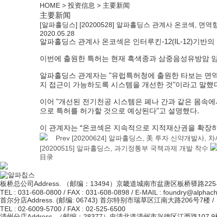
HOME > 投资信息 > 主要新闻
主要新闻
[알파홀딩스] [20200528] 알파홀딩스 관계사 온코섹, 
2020.05.28
알파홀딩스
관계사 온코섹은 인터루킨-12(IL-12)기반
이번에 출원한 특허는 현재 흑색종과 삼중음성유방암 임상2
알파홀딩스 관계자는 "유럽특허청에 출원한 타보는 면역
지 접근이 가능하도록 시스템을 개선한 것"이라고 말했다
이어 "개선된 전기천공 시스템은 폐나 간과 같은 몸속에
으로 특허를 허가할 것으로 예상된다"고 설명했다.
이 관계자는 “온코섹은 지속적으로 지적재산권을 확장하
Prev
[20200624] 알파홀딩스, 美 투자 신약개발사
[20200515] 알파홀딩스, 과기정통부 국책과제 개발 착수
目录
板桥总公司
Address. （邮编：13494）京畿道城南市盆唐区板桥驿路225-
TEL : 031-608-0800 / FAX : 031-608-0898 / E-MAIL : foundry@alphach
首尔分店
Address. (邮编: 06743) 首尔特别市瑞草区江南大路206号7楼 /
TEL : 02-6009-5700 / FAX : 02-525-6500
清州分店
Address. （邮编：28377）忠清北道清州市兴德区江西路107 9